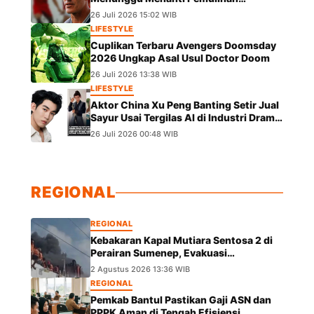
Marselino Ferdinan Jelang Duel Kontra
26 Juli 2026 15:02 WIB
Kamboja
LIFESTYLE
Cuplikan Terbaru Avengers Doomsday
2026 Ungkap Asal Usul Doctor Doom
26 Juli 2026 13:38 WIB
LIFESTYLE
Aktor China Xu Peng Banting Setir Jual
Sayur Usai Tergilas AI di Industri Drama
Pendek
26 Juli 2026 00:48 WIB
REGIONAL
REGIONAL
Kebakaran Kapal Mutiara Sentosa 2 di
Perairan Sumenep, Evakuasi
Berlangsung
2 Agustus 2026 13:36 WIB
REGIONAL
Pemkab Bantul Pastikan Gaji ASN dan
PPPK Aman di Tengah Efisiensi