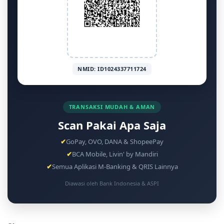
NMID: ID1024337711724
TRANSAKSI MUDAH & AMAN
Scan Pakai Apa Saja
✔
GoPay, OVO, DANA & ShopeePay
✔
BCA Mobile, Livin' by Mandiri
✔
Semua Aplikasi M-Banking & QRIS Lainnya
Diawasi oleh Bank Indonesia & ASPI