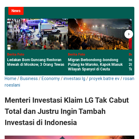
News
Berita Foto
Berita Foto
Berita F
Migran Berbondong-bondong
Inilah Sumenep Maharaya Festival
Menembu
s
Pulang ke Maroko, Kapok Masuk
2026 Panggung Tari Jalan Raya
Budaya 
Wilayah Spanyol di Ceuta
Terpanjang
Sumenep
Home
/
Business
/
Economy
/
investasi lg
/
proyek batre ev
/
rosan
roeslani
Menteri Investasi Klaim LG Tak Cabut
Total dan Justru Ingin Tambah
Investasi di Indonesia