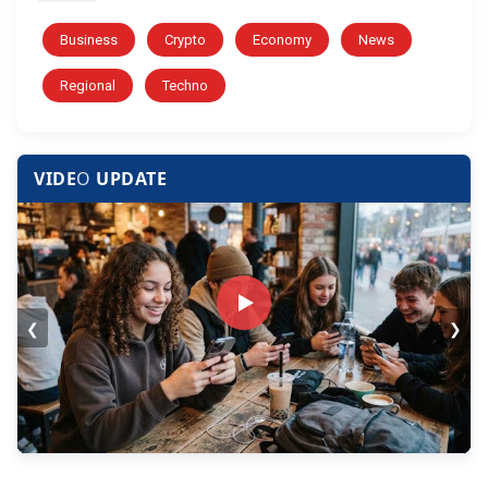
Business
Crypto
Economy
News
Regional
Techno
VIDE
O
UPDATE
❮
❯
▶ VIDEO