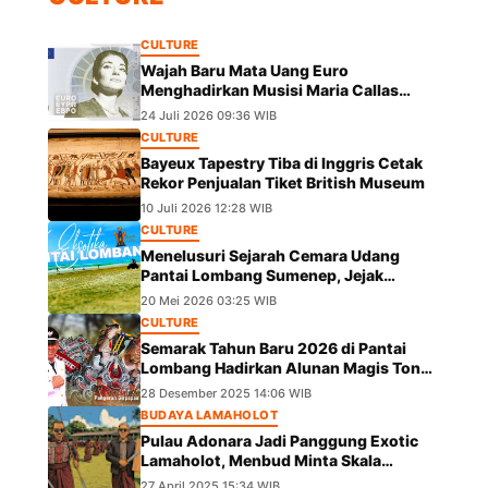
CULTURE
Wajah Baru Mata Uang Euro
Menghadirkan Musisi Maria Callas
hingga Leonardo da Vinci
24 Juli 2026 09:36 WIB
CULTURE
Bayeux Tapestry Tiba di Inggris Cetak
Rekor Penjualan Tiket British Museum
10 Juli 2026 12:28 WIB
CULTURE
Menelusuri Sejarah Cemara Udang
Pantai Lombang Sumenep, Jejak
Eksotis dari Ekspedisi Besar Kekaisaran
20 Mei 2026 03:25 WIB
China
CULTURE
Semarak Tahun Baru 2026 di Pantai
Lombang Hadirkan Alunan Magis Tong
Tong Pangeran Girpapas Percussion
28 Desember 2025 14:06 WIB
BUDAYA LAMAHOLOT
Pulau Adonara Jadi Panggung Exotic
Lamaholot, Menbud Minta Skala
Diperluas
27 April 2025 15:34 WIB