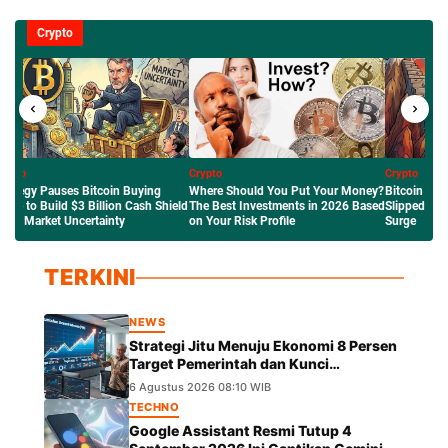
Crypto
pto
Crypto
Crypto
ere Should You Put Your Money?
Bitcoin Price Outlook: Why BTC
Mengenal Ro
e Best Investments in 2026 Based
Slipped to $63K Amid the Crude Oil
Network Ethe
Your Risk Profile
Surge
Saham Tokeni
TERKINI
NEWS
Strategi Jitu Menuju Ekonomi 8 Persen
Target Pemerintah dan Kunci
Pertumbuhannya
6 Agustus 2026 08:10 WIB
TECHNO
Google Assistant Resmi Tutup 4