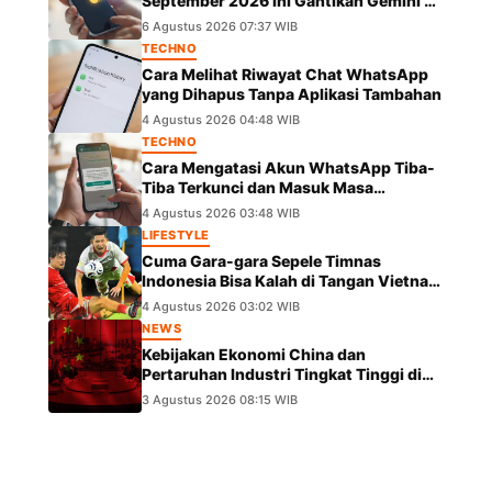
September 2026 Ini Gantikan Gemini di
Android
6 Agustus 2026 07:37 WIB
TECHNO
Cara Melihat Riwayat Chat WhatsApp
yang Dihapus Tanpa Aplikasi Tambahan
4 Agustus 2026 04:48 WIB
TECHNO
Cara Mengatasi Akun WhatsApp Tiba-
Tiba Terkunci dan Masuk Masa
Peninjauan Massal
4 Agustus 2026 03:48 WIB
LIFESTYLE
Cuma Gara-gara Sepele Timnas
Indonesia Bisa Kalah di Tangan Vietnam
dalam Laga Piala AFF 2026
4 Agustus 2026 03:02 WIB
NEWS
Kebijakan Ekonomi China dan
Pertaruhan Industri Tingkat Tinggi di
Panggung Global
3 Agustus 2026 08:15 WIB