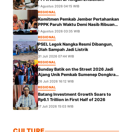
Anggaran
1 Agustus 2026 04:15 WIB
REGIONAL
Komitmen Pemkab Jember Pertahankan
PPPK Paruh Waktu Demi Nasib Ribuan
Pegawai
1 Agustus 2026 03:35 WIB
REGIONAL
PSEL Legok Nangka Resmi Dibangun,
Olah Sampah Jadi Listrik
31 Juli 2026 07:44 WIB
REGIONAL
Sunday Batik on the Street 2026 Jadi
Ajang Unik Pemkab Sumenep Dongkrak
UMKM dan Lestarikan Budaya
26 Juli 2026 16:12 WIB
REGIONAL
Batang Investment Growth Soars to
Rp6.1 Trillion in First Half of 2026
17 Juli 2026 15:03 WIB
CULTURE