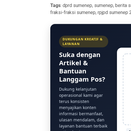
Tags
: dprd sumenep, sumenep, berita 
fraksi-fraksi sumenep, rpjpd sumenep 
DUKUNGAN KREATIF &
LAYANAN
Suka dengan
Artikel &
Bantuan
Langgam Pos?
Dukung kelanjutan
operasional kami agar
terus konsisten
menyajikan konten
informasi bermanfaat,
ulasan mendalam, dan
layanan bantuan terbaik