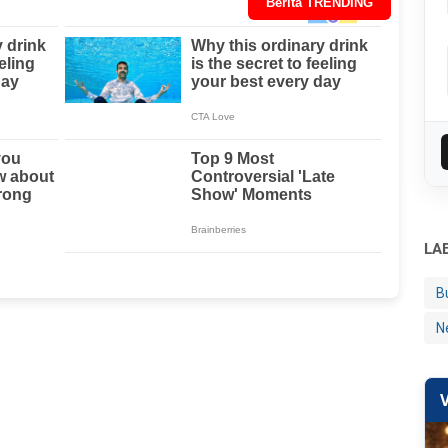
Berita TRENDING
LA
B
N