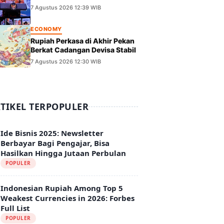
BBM Subsidi Aman di Tengah
7 Agustus 2026 12:39 WIB
Krisis Global
ECONOMY
Rupiah Perkasa di Akhir Pekan
Berkat Cadangan Devisa Stabil
7 Agustus 2026 12:30 WIB
TIKEL TERPOPULER
Ide Bisnis 2025: Newsletter
Berbayar Bagi Pengajar, Bisa
Hasilkan Hingga Jutaan Perbulan
POPULER
Indonesian Rupiah Among Top 5
Weakest Currencies in 2026: Forbes
Full List
POPULER