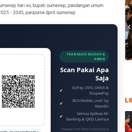
sumenep hari ini, bupati sumenep, pandangan umum
2025 - 2045, paripurna dprd sumenep
❮
TRANSAKSI MUDAH &
AMAN
▶ 
Scan Pakai Apa
Cu
5 
Pla
Pe
Cu
In
Ur
Te
Me
20
Saja
Vi
Di
Ti
Ma
Ka
GoPay, OVO, DANA &
✔
ShopeePay
L
BCA Mobile, Livin' by
✔
Mandiri
Semua Aplikasi M-
✔
Banking & QRIS Lainnya
Diawasi oleh Bank Indonesia &