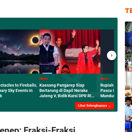
T
News
News
es to Fireballs,
Kaesang Pangarep Siap
Rupiah Melemah ke 
Sky Events in
Bertarung di Dapil Neraka
Pasca Gubernur BI Pe
Jateng V, Bidik Kursi DPR RI
Mundur
2029 Siap
Lihat Selengkapnya →
nep: Fraksi-Fraksi