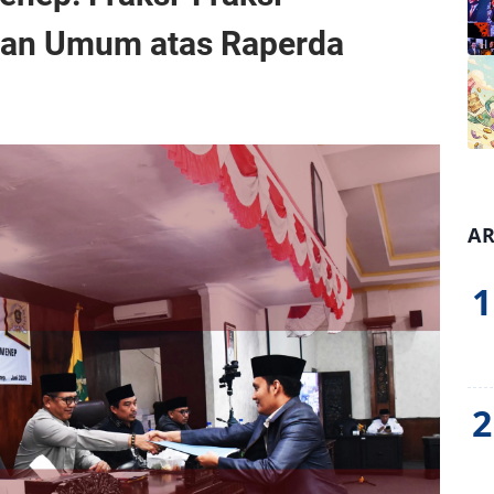
an Umum atas Raperda
AR
1
2