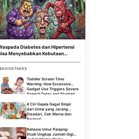
Waspada Diabetes dan Hipertensi
Bisa Menyebabkan Kebutaan
Permanen
QUICKTAKES
Toddler Screen Time
Warning: How Excessive
Gadget Use Triggers Severe
Speech Delay and Stunted
Social Skills
4 Ciri Gejala Gagal Ginjal
dari Urine yang Jarang
Disadari, Cek Warna dan
Baunya!
Rahasia Umur Panjang:
Studi Ungkap Jumlah Gigi