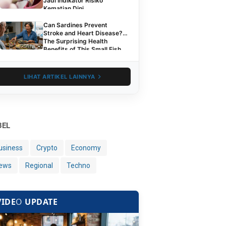
Jadi Indikator Risiko
Kematian Dini
Can Sardines Prevent
Stroke and Heart Disease?
The Surprising Health
Benefits of This Small Fish
LIHAT ARTIKEL LAINNYA
BEL
usiness
Crypto
Economy
ews
Regional
Techno
VIDE
O
UPDATE