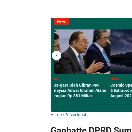
News
News
News
 Ekonomi China dan
Gara-gara Ulah Gibran PM
Cosmic Spectacl
 Industri Tingkat
Malaysia Anwar Ibrahim Alami
6 Extraordinary 
Panggung Global
Kerugian Rp 881 Miliar
August 2026
Home
/
Advertorial
Ganbatte DPRD Sume