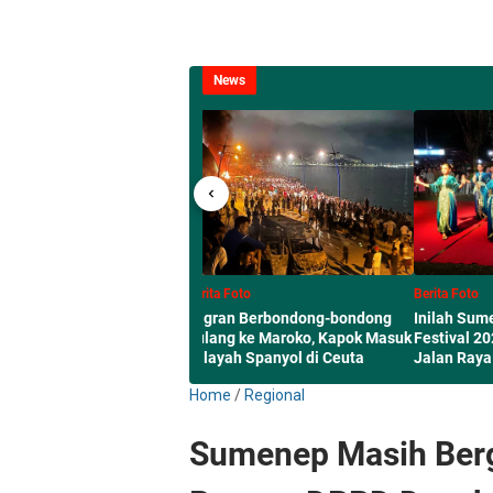
News
Foto
Berita Foto
Berita Foto
kan Bom Guncang
Migran Berbondong-bondong
Inilah Su
ran Mewah di Moskow, 3
Pulang ke Maroko, Kapok Masuk
Festival 2
 Tewas
Wilayah Spanyol di Ceuta
Jalan Raya
Home
/
Regional
Sumenep Masih Berg