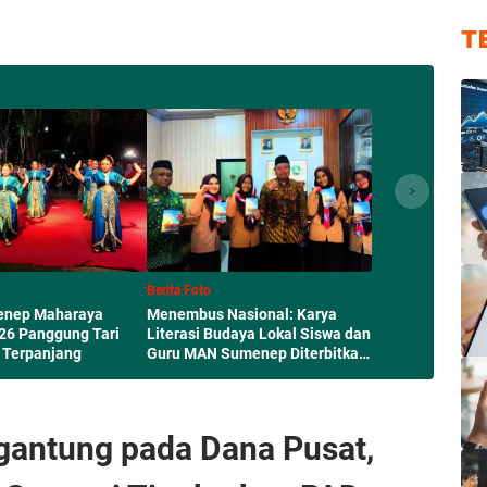
T
Berita Foto
menep Maharaya
Menembus Nasional: Karya
026 Panggung Tari
Literasi Budaya Lokal Siswa dan
 Terpanjang
Guru MAN Sumenep Diterbitkan
Perpusnas RI
antung pada Dana Pusat,