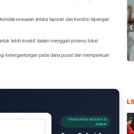
tidaksesuaian antara laporan dan kondisi lapangan
❮
tuk lebih kreatif dalam menggali potensi lokal.
angi ketergantungan pada dana pusat dan memperkuat
▶ 
Cu
5 
Pla
Pe
Cu
In
Ur
Te
Me
20
Vi
Di
Ti
Ma
Ka
L
TRANSAKSI MUDAH &
AMAN