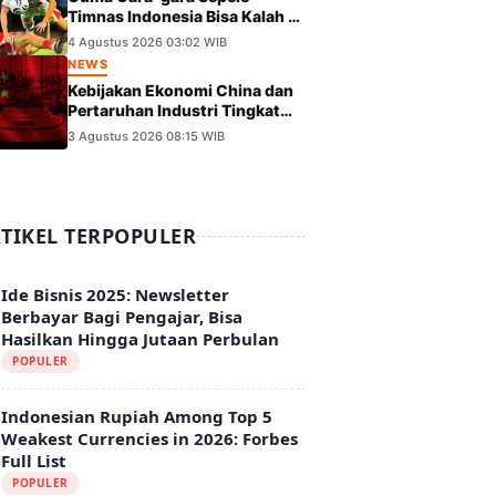
Timnas Indonesia Bisa Kalah di
Tangan Vietnam dalam Laga
4 Agustus 2026 03:02 WIB
Piala AFF 2026
NEWS
Kebijakan Ekonomi China dan
Pertaruhan Industri Tingkat
Tinggi di Panggung Global
3 Agustus 2026 08:15 WIB
TIKEL TERPOPULER
Ide Bisnis 2025: Newsletter
Berbayar Bagi Pengajar, Bisa
Hasilkan Hingga Jutaan Perbulan
POPULER
Indonesian Rupiah Among Top 5
Weakest Currencies in 2026: Forbes
Full List
POPULER