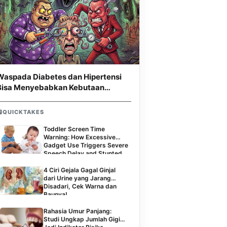
Waspada Diabetes dan Hipertensi
Bisa Menyebabkan Kebutaan
Permanen
QUICKTAKES
Toddler Screen Time
Warning: How Excessive
Gadget Use Triggers Severe
Speech Delay and Stunted
Social Skills
4 Ciri Gejala Gagal Ginjal
dari Urine yang Jarang
Disadari, Cek Warna dan
Baunya!
Rahasia Umur Panjang:
Studi Ungkap Jumlah Gigi