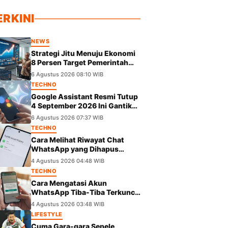
ERKINI
NEWS
Strategi Jitu Menuju Ekonomi
8 Persen Target Pemerintah
dan Kunci Pertumbuhannya
6 Agustus 2026 08:10 WIB
TECHNO
Google Assistant Resmi Tutup
4 September 2026 Ini Gantikan
Gemini di Android
6 Agustus 2026 07:37 WIB
TECHNO
Cara Melihat Riwayat Chat
WhatsApp yang Dihapus
Tanpa Aplikasi Tambahan
4 Agustus 2026 04:48 WIB
TECHNO
Cara Mengatasi Akun
WhatsApp Tiba-Tiba Terkunci
dan Masuk Masa Peninjauan
4 Agustus 2026 03:48 WIB
Massal
LIFESTYLE
Cuma Gara-gara Sepele