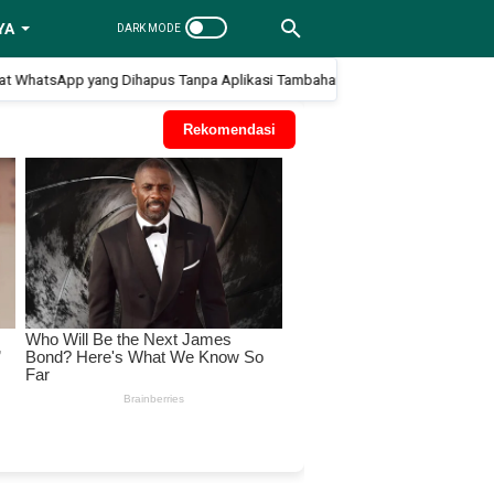
YA
sApp yang Dihapus Tanpa Aplikasi Tambahan
Cara Mengatasi Aku
Rekomendasi