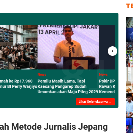
T
News
News
Rp17.960
Pemilu Masih Lama, Tapi
Pokir DPRD Masuk dalam 
erry Warjiyo
Kaesang Pangarep Sudah
Rawan Korupsi Daerah,
Umumkan akan Maju Pileg 2029
Kemendagri dan KPK Perk
Pengawasan
Lihat Selengkapnya →
ilah Metode Jurnalis Jepang