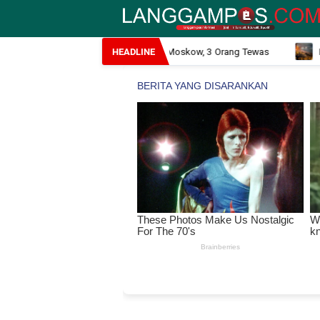
n Bom Guncang Restoran Mewah di Moskow, 3 Orang Tewas
Migr
HEADLINE