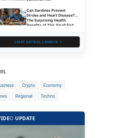
Kematian Dini
Can Sardines Prevent
Stroke and Heart Disease?
The Surprising Health
Benefits of This Small Fish
LIHAT ARTIKEL LAINNYA
BEL
usiness
Crypto
Economy
ews
Regional
Techno
VIDE
O
UPDATE