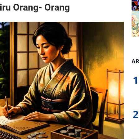
tiru Orang- Orang
AR
1
2