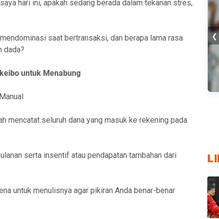
aya hari ini, apakah sedang berada dalam tekanan stres,
❮
 mendominasi saat bertransaksi, dan berapa lama rasa
m dada?
keibo untuk Menabung
 Manual
▶ 
Cu
5 
Pla
Pe
Cu
In
Ur
Te
Me
20
lah mencatat seluruh dana yang masuk ke rekening pada
Vi
Di
Ti
Ma
Ka
bulanan serta insentif atau pendapatan tambahan dari
L
ena untuk menulisnya agar pikiran Anda benar-benar