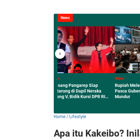
News
News
News
es to Fireballs,
Kaesang Pangarep Siap
Rupiah Melemah ke 
 Sky Events in
Bertarung di Dapil Neraka
Pasca Gubernur BI P
Jateng V, Bidik Kursi DPR RI
Mundur
2029 Siap
Home
/
Lifestyle
Apa itu Kakeibo? In