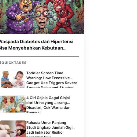
Waspada Diabetes dan Hipertensi
Bisa Menyebabkan Kebutaan
Permanen
QUICKTAKES
Toddler Screen Time
Warning: How Excessive
Gadget Use Triggers Severe
Speech Delay and Stunted
Social Skills
4 Ciri Gejala Gagal Ginjal
dari Urine yang Jarang
Disadari, Cek Warna dan
Baunya!
Rahasia Umur Panjang:
Studi Ungkap Jumlah Gigi
Jadi Indikator Risiko