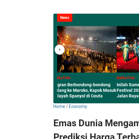
News
Berita Foto
Berita Foto
Ledakan Bom Guncang
Migran Berb
Restoran Mewah di Moskow, 3
Pulang ke Ma
Orang Tewas
Wilayah Span
Home
/
Economy
Emas Dunia Mengam
Prediksi Harga Terb