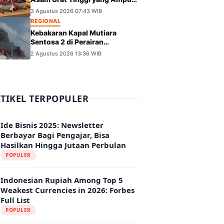
dan Layak Dicoba
3 Agustus 2026 07:43 WIB
REGIONAL
Kebakaran Kapal Mutiara
Sentosa 2 di Perairan
Sumenep, Evakuasi
2 Agustus 2026 13:36 WIB
Berlangsung
TIKEL TERPOPULER
Ide Bisnis 2025: Newsletter
Berbayar Bagi Pengajar, Bisa
Hasilkan Hingga Jutaan Perbulan
POPULER
Indonesian Rupiah Among Top 5
Weakest Currencies in 2026: Forbes
Full List
POPULER