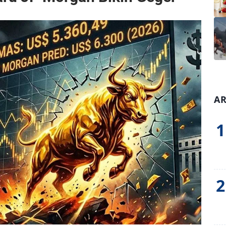
AR
1
2