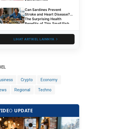
Kematian Dini
Can Sardines Prevent
Stroke and Heart Disease?
The Surprising Health
Benefits of This Small Fish
LIHAT ARTIKEL LAINNYA
BEL
usiness
Crypto
Economy
ews
Regional
Techno
VIDE
O
UPDATE