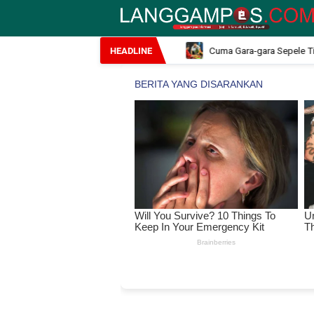
Masuk Masa Peninjauan Massal
Cuma Gara-gara Sepele Timnas In
HEADLINE