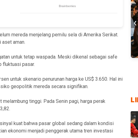
❮
elum mereda menjelang pemilu sela di Amerika Serikat.
i aset aman.
atan untuk tetap waspada. Meski dikenal sebagai safe
▶ 
 fluktuasi pasar.
Cu
5 
Pla
Pe
Cu
In
Ur
Te
Me
20
rsen untuk skenario penurunan harga ke US$ 3.650. Hal ini
Vi
Di
Ti
Ma
Ka
risiko geopolitik mereda secara signifikan.
L
ut melambung tinggi. Pada Senin pagi, harga perak
3,82.
 sinyal kuat bahwa pasar global sedang dalam kondisi
tian ekonomi menjadi penggerak utama tren investasi