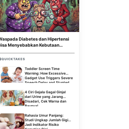
Waspada Diabetes dan Hipertensi
Bisa Menyebabkan Kebutaan
Permanen
QUICKTAKES
Toddler Screen Time
Warning: How Excessive
Gadget Use Triggers Severe
Speech Delay and Stunted
Social Skills
4 Ciri Gejala Gagal Ginjal
dari Urine yang Jarang
Disadari, Cek Warna dan
Baunya!
Rahasia Umur Panjang:
Studi Ungkap Jumlah Gigi
Jadi Indikator Risiko