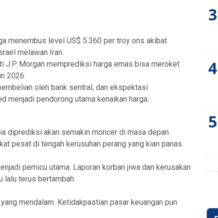
3
ga menembus level US$ 5.360 per troy ons akibat
rael melawan Iran.
4
i J.P. Morgan memprediksi harga emas bisa meroket
un 2026.
pembelian oleh bank sentral, dan ekspektasi
d menjadi pendorong utama kenaikan harga.
5
ia diprediksi akan semakin moncer di masa depan.
at pesat di tengah kerusuhan perang yang kian panas.
menjadi pemicu utama. Laporan korban jiwa dan kerusakan
u lalu terus bertambah.
l yang mendalam. Ketidakpastian pasar keuangan pun