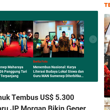
T
Berita Foto
Berita Foto
ondong-bondong
Inilah Sumenep Maharaya
Menembus Nasiona
roko, Kapok Masuk
Festival 2026 Panggung Tari
Literasi Budaya Lo
yol di Ceuta
Jalan Raya Terpanjang
Guru MAN Sumenep
Perpusnas RI
uk Tembus US$ 5.300
aru JP Morgan Bikin Geger