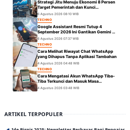
Strategi Jitu Menuju Ekonomi 8 Persen
Target Pemerintah dan Kunci
Pertumbuhannya
6 Agustus 2026 08:10 WIB
TECHNO
Google Assistant Resmi Tutup 4
September 2026 Ini Gantikan Gemini di
Android
6 Agustus 2026 07:37 WIB
TECHNO
Cara Melihat Riwayat Chat WhatsApp
yang Dihapus Tanpa Aplikasi Tambahan
4 Agustus 2026 04:48 WIB
TECHNO
Cara Mengatasi Akun WhatsApp Tiba-
Tiba Terkunci dan Masuk Masa
Peninjauan Massal
4 Agustus 2026 03:48 WIB
ARTIKEL TERPOPULER
Ide Bisnis 2025: Newsletter Berbayar Bagi Pengajar,