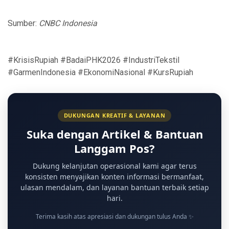
Sumber:
CNBC Indonesia
#KrisisRupiah #BadaiPHK2026 #IndustriTekstil
#GarmenIndonesia #EkonomiNasional #KursRupiah
DUKUNGAN KREATIF & LAYANAN
Suka dengan Artikel & Bantuan
Langgam Pos?
Dukung kelanjutan operasional kami agar terus
konsisten menyajikan konten informasi bermanfaat,
ulasan mendalam, dan layanan bantuan terbaik setiap
hari.
Terima kasih atas apresiasi dan dukungan tulus Anda ✨