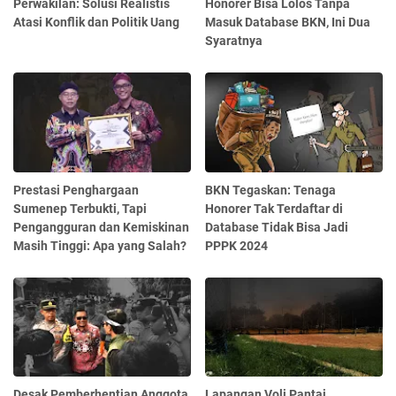
Perwakilan: Solusi Realistis
Honorer Bisa Lolos Tanpa
Atasi Konflik dan Politik Uang
Masuk Database BKN, Ini Dua
Syaratnya
Prestasi Penghargaan
BKN Tegaskan: Tenaga
Sumenep Terbukti, Tapi
Honorer Tak Terdaftar di
Pengangguran dan Kemiskinan
Database Tidak Bisa Jadi
Masih Tinggi: Apa yang Salah?
PPPK 2024
Desak Pemberhentian Anggota
Lapangan Voli Pantai