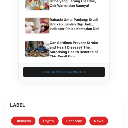
Urine yang Jarang Disadari,
Cek Warna dan Baunya!
Rahasia Umur Panjang: Studi
Ungkap Jumlah Gigi Jadi
Indikator Risiko Kematian Dini
Can Sardines Prevent Stroke
and Heart Disease? The
Surprising Health Benefits of
This Small Fish
LIHAT ARTIKEL LAINNYA
LABEL
Business
Crypto
Economy
News