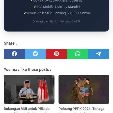
✔
GoPay, OVO, DANA & ShopeePay
✔
BCA Mobile, Livin' by Mandiri
✔
Semua Aplikasi M-Banking & QRIS Lainnya
Diawasi oleh Bank Indonesia & ASPI
Share :
You may like these posts :
Dukungan MUI untuk Pilkada
Peluang PPPK 2024: Tenaga