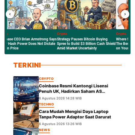
pto
Crypto
Crypto
ategy Pauses Bitcoin Buying
Where Should You Put Your Money?
Bitcoin Pric
ee to Build $3 Billion Cash Shield
The Best Investments in 2026 Based
Slipped to $6
id Market Uncertainty
on Your Risk Profile
Surge
TERKINI
CRYPTO
Coinbase Resmi Kantongi Lisensi
Penuh UK, Hadirkan Saham AS
Tokenisasi dengan Hak Dividen
6 Agustus 2026 14:28 WIB
TECHNO
Cara Mudah Mengisi Daya Laptop
Tanpa Power Adaptor Saat Darurat
6 Agustus 2026 13:26 WIB
NEWS