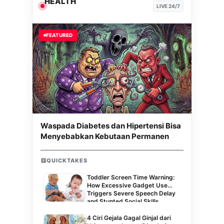
HEALTH
LIVE 24/7
FEATURED
Waspada Diabetes dan Hipertensi Bisa
Menyebabkan Kebutaan Permanen
QUICKTAKES
Toddler Screen Time Warning:
How Excessive Gadget Use
Triggers Severe Speech Delay
and Stunted Social Skills
4 Ciri Gejala Gagal Ginjal dari