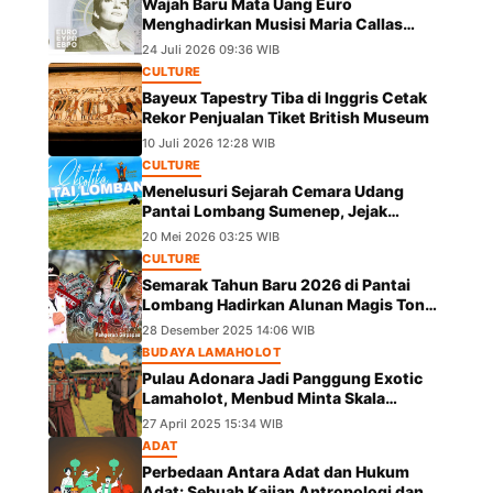
Wajah Baru Mata Uang Euro
Menghadirkan Musisi Maria Callas
hingga Leonardo da Vinci
24 Juli 2026 09:36 WIB
CULTURE
Bayeux Tapestry Tiba di Inggris Cetak
Rekor Penjualan Tiket British Museum
10 Juli 2026 12:28 WIB
CULTURE
Menelusuri Sejarah Cemara Udang
Pantai Lombang Sumenep, Jejak
Eksotis dari Ekspedisi Besar Kekaisaran
20 Mei 2026 03:25 WIB
China
CULTURE
Semarak Tahun Baru 2026 di Pantai
Lombang Hadirkan Alunan Magis Tong
Tong Pangeran Girpapas Percussion
28 Desember 2025 14:06 WIB
BUDAYA LAMAHOLOT
Pulau Adonara Jadi Panggung Exotic
Lamaholot, Menbud Minta Skala
Diperluas
27 April 2025 15:34 WIB
ADAT
Perbedaan Antara Adat dan Hukum
Adat: Sebuah Kajian Antropologi dan