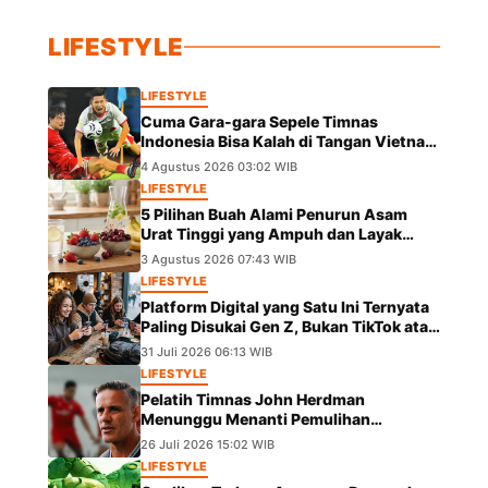
LIFESTYLE
LIFESTYLE
Cuma Gara-gara Sepele Timnas
Indonesia Bisa Kalah di Tangan Vietnam
dalam Laga Piala AFF 2026
4 Agustus 2026 03:02 WIB
LIFESTYLE
5 Pilihan Buah Alami Penurun Asam
Urat Tinggi yang Ampuh dan Layak
Dicoba
3 Agustus 2026 07:43 WIB
LIFESTYLE
Platform Digital yang Satu Ini Ternyata
Paling Disukai Gen Z, Bukan TikTok atau
IG
31 Juli 2026 06:13 WIB
LIFESTYLE
Pelatih Timnas John Herdman
Menunggu Menanti Pemulihan
Marselino Ferdinan Jelang Duel Kontra
26 Juli 2026 15:02 WIB
Kamboja
LIFESTYLE