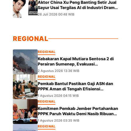
Aktor China Xu Peng Banting Setir Jual
Sayur Usai Tergilas AI di Industri Drama
Pendek
26 Juli 2026 00:48 WIB
REGIONAL
REGIONAL
Kebakaran Kapal Mutiara Sentosa 2 di
Perairan Sumenep, Evakuasi
Berlangsung
2 Agustus 2026 13:36 WIB
REGIONAL
Pemkab Bantul Pastikan Gaji ASN dan
PPPK Aman di Tengah Efisiensi
Anggaran
1 Agustus 2026 04:15 WIB
REGIONAL
Komitmen Pemkab Jember Pertahankan
PPPK Paruh Waktu Demi Nasib Ribuan
Pegawai
1 Agustus 2026 03:35 WIB
REGIONAL