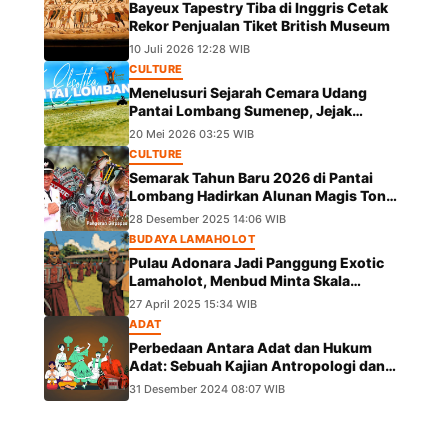
Bayeux Tapestry Tiba di Inggris Cetak
Rekor Penjualan Tiket British Museum
10 Juli 2026 12:28 WIB
CULTURE
Menelusuri Sejarah Cemara Udang
Pantai Lombang Sumenep, Jejak
Eksotis dari Ekspedisi Besar Kekaisaran
20 Mei 2026 03:25 WIB
China
CULTURE
Semarak Tahun Baru 2026 di Pantai
Lombang Hadirkan Alunan Magis Tong
Tong Pangeran Girpapas Percussion
28 Desember 2025 14:06 WIB
BUDAYA LAMAHOLOT
Pulau Adonara Jadi Panggung Exotic
Lamaholot, Menbud Minta Skala
Diperluas
27 April 2025 15:34 WIB
ADAT
Perbedaan Antara Adat dan Hukum
Adat: Sebuah Kajian Antropologi dan
Hukum
31 Desember 2024 08:07 WIB