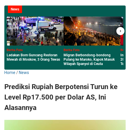
News
Berita Foto
Berita Foto
Berita F
Migran Berbondong-bondong
Inilah Sumenep Maharaya Festival
Menembu
s
Pulang ke Maroko, Kapok Masuk
2026 Panggung Tari Jalan Raya
Budaya 
Wilayah Spanyol di Ceuta
Terpanjang
Sumenep
Home
/
News
Prediksi Rupiah Berpotensi Turun ke
Level Rp17.500 per Dolar AS, Ini
Alasannya