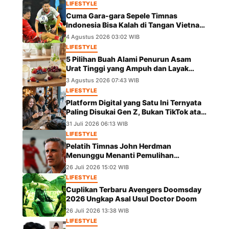
LIFESTYLE
Cuma Gara-gara Sepele Timnas
Indonesia Bisa Kalah di Tangan Vietnam
dalam Laga Piala AFF 2026
4 Agustus 2026 03:02 WIB
LIFESTYLE
5 Pilihan Buah Alami Penurun Asam
Urat Tinggi yang Ampuh dan Layak
Dicoba
3 Agustus 2026 07:43 WIB
LIFESTYLE
Platform Digital yang Satu Ini Ternyata
Paling Disukai Gen Z, Bukan TikTok atau
IG
31 Juli 2026 06:13 WIB
LIFESTYLE
Pelatih Timnas John Herdman
Menunggu Menanti Pemulihan
Marselino Ferdinan Jelang Duel Kontra
26 Juli 2026 15:02 WIB
Kamboja
LIFESTYLE
Cuplikan Terbaru Avengers Doomsday
2026 Ungkap Asal Usul Doctor Doom
26 Juli 2026 13:38 WIB
LIFESTYLE