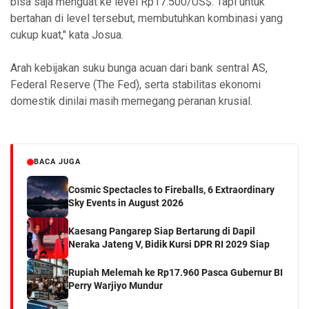
bisa saja menguat ke level Rp17.500/US$. Tapi untuk
bertahan di level tersebut, membutuhkan kombinasi yang
cukup kuat," kata Josua.
Arah kebijakan suku bunga acuan dari bank sentral AS,
Federal Reserve (The Fed), serta stabilitas ekonomi
domestik dinilai masih memegang peranan krusial.
BACA JUGA
Cosmic Spectacles to Fireballs, 6 Extraordinary
Sky Events in August 2026
Kaesang Pangarep Siap Bertarung di Dapil
Neraka Jateng V, Bidik Kursi DPR RI 2029 Siap
Rupiah Melemah ke Rp17.960 Pasca Gubernur BI
Perry Warjiyo Mundur