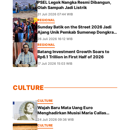
PSEL Legok Nangka Resmi Dibangun,
Olah Sampah Jadi Listrik
31 Juli 2026 07:44 WIB
REGIONAL
Sunday Batik on the Street 2026 Jadi
Ajang Unik Pemkab Sumenep Dongkrak
UMKM dan Lestarikan Budaya
26 Juli 2026 16:12 WIB
REGIONAL
Batang Investment Growth Soars to
Rp6.1 Trillion in First Half of 2026
17 Juli 2026 15:03 WIB
CULTURE
CULTURE
Wajah Baru Mata Uang Euro
Menghadirkan Musisi Maria Callas
hingga Leonardo da Vinci
24 Juli 2026 09:36 WIB
CULTURE