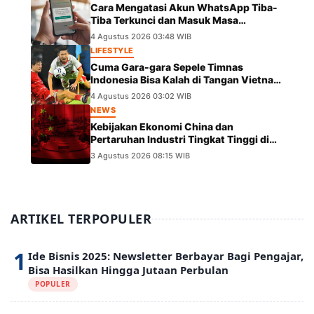
Cara Mengatasi Akun WhatsApp Tiba-
Tiba Terkunci dan Masuk Masa
Peninjauan Massal
4 Agustus 2026 03:48 WIB
LIFESTYLE
Cuma Gara-gara Sepele Timnas
Indonesia Bisa Kalah di Tangan Vietnam
dalam Laga Piala AFF 2026
4 Agustus 2026 03:02 WIB
NEWS
Kebijakan Ekonomi China dan
Pertaruhan Industri Tingkat Tinggi di
Panggung Global
3 Agustus 2026 08:15 WIB
ARTIKEL TERPOPULER
1
Ide Bisnis 2025: Newsletter Berbayar Bagi Pengajar,
Bisa Hasilkan Hingga Jutaan Perbulan
POPULER