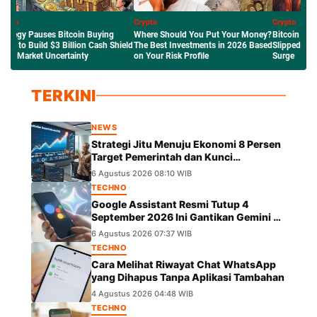
pto
Crypto
Crypto
ere Should You Put Your Money?
Bitcoin Price Outlook: Why BTC
Mengenal Ro
e Best Investments in 2026 Based
Slipped to $63K Amid the Crude Oil
Network Ethe
Your Risk Profile
Surge
Saham Tokeni
TERKINI
NEWS
Strategi Jitu Menuju Ekonomi 8 Persen
Target Pemerintah dan Kunci
Pertumbuhannya
6 Agustus 2026 08:10 WIB
TECHNO
Google Assistant Resmi Tutup 4
September 2026 Ini Gantikan Gemini di
Android
6 Agustus 2026 07:37 WIB
TECHNO
Cara Melihat Riwayat Chat WhatsApp
yang Dihapus Tanpa Aplikasi Tambahan
4 Agustus 2026 04:48 WIB
TECHNO