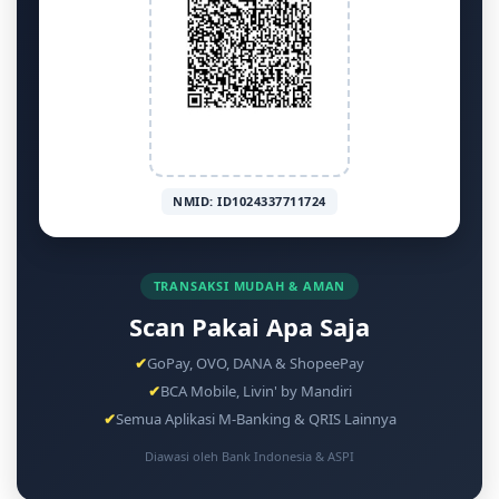
NMID: ID1024337711724
TRANSAKSI MUDAH & AMAN
Scan Pakai Apa Saja
✔
GoPay, OVO, DANA & ShopeePay
✔
BCA Mobile, Livin' by Mandiri
✔
Semua Aplikasi M-Banking & QRIS Lainnya
Diawasi oleh Bank Indonesia & ASPI