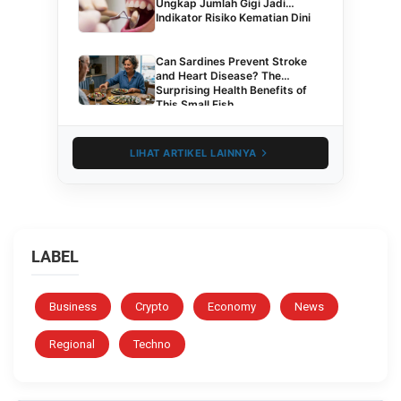
Ungkap Jumlah Gigi Jadi
Indikator Risiko Kematian Dini
Can Sardines Prevent Stroke
and Heart Disease? The
Surprising Health Benefits of
This Small Fish
LIHAT ARTIKEL LAINNYA
LABEL
Business
Crypto
Economy
News
Regional
Techno